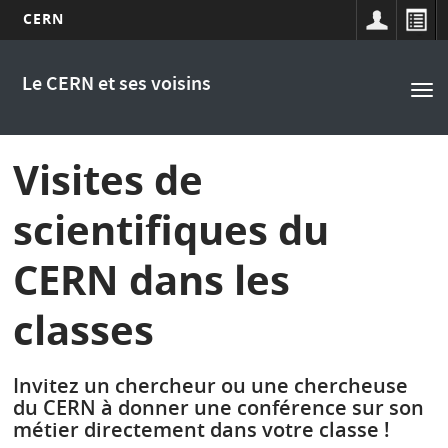
CERN
Main
Aller
au
navigation
Le CERN et ses voisins
Tog
contenu
nav
principal
Visites de
scientifiques du
CERN dans les
classes
Invitez un chercheur ou une chercheuse
du CERN à donner une conférence sur son
métier directement dans votre classe !