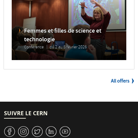
Femmes et filles de science et
technologie
Conférence
du 2 au 6 février 2026
All offers
SUIVRE LE CERN
v
J
W
M
1