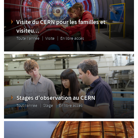
Visite du CERN pour les familles et
visiteu...
Toute l'année
Visite
En libre accès
Stages d'observation au CERN
Tout l'année
Stage
En libre accès