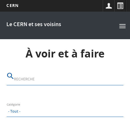
CERN
Main
Aller
au
navigation
Le CERN et ses voisins
Tog
contenu
nav
principal
À voir et à faire
Catégorie