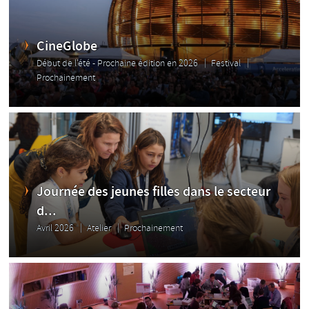
CineGlobe
Début de l'été - Prochaine édition en 2026
Festival
Prochainement
Journée des jeunes filles dans le secteur
d...
Avril 2026
Atelier
Prochainement