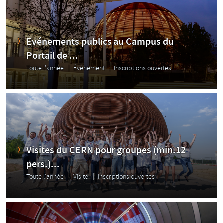
Evénements publics au Campus du
Portail de ...
Toute l'année
Événement
Inscriptions ouvertes
Visites du CERN pour groupes (min.12
pers.)...
Toute l'année
Visite
Inscriptions ouvertes