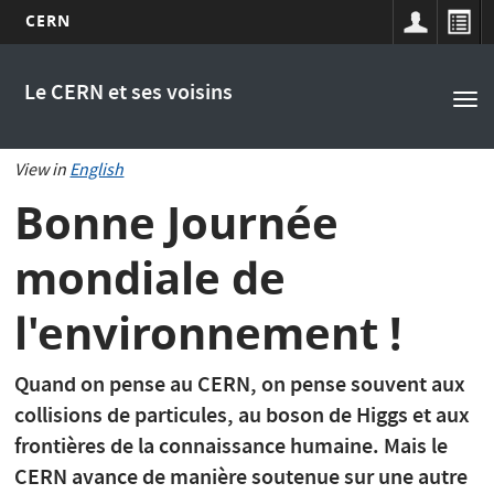
CERN
Main
Aller
au
navigation
Le CERN et ses voisins
Tog
contenu
nav
principal
View in
English
Bonne Journée
mondiale de
l'environnement !
Quand on pense au CERN, on pense souvent aux
collisions de particules, au boson de Higgs et aux
frontières de la connaissance humaine. Mais le
CERN avance de manière soutenue sur une autre